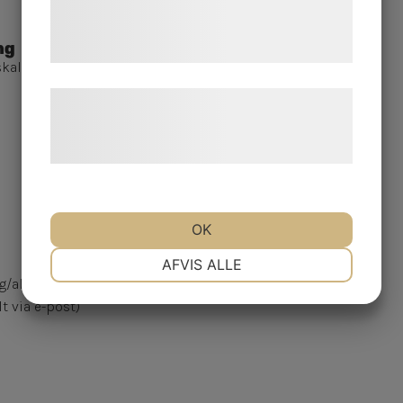
de har indsamlet gennem din brug af deres
tjenester. Ved at klikke på 'OK' giver du
ng
samtykke til disse formål.
 skall ha originalmärkning enligt gällande regler.
Læs mere om vores brug af cookies og
behandling af persondata på vores
hjemmeside.
OK
NØDVENDIGE
PRÆFERENCER
AFVIS ALLE
g/allergeninformation skall skickas med i
t via e-post)
MARKETING
STATISTIK