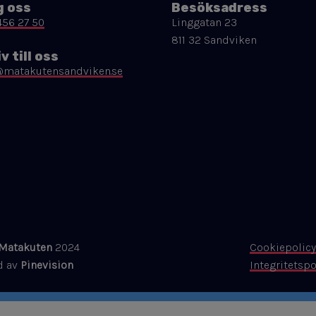
g oss
Besöksadress
456 27 50
Linggatan 23
811 32 Sandviken
v till oss
@matakutensandviken.se
Matakuten
2024
Cookiepolic
rad av
Pinevision
Integritetspo