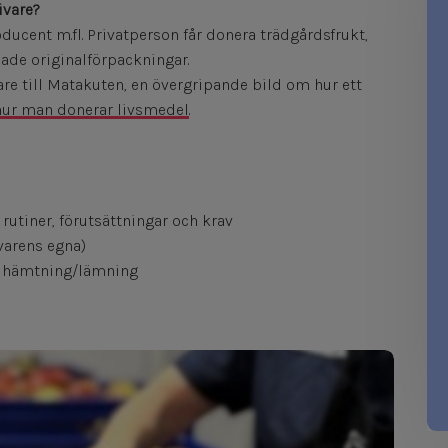
ivare?
roducent m.fl. Privatperson får donera trädgårdsfrukt,
ade originalförpackningar.
vare till Matakuten, en övergripande bild om hur ett
hur man donerar livsmedel
.
utiner, förutsättningar och krav
ivarens egna)
r hämtning/lämning