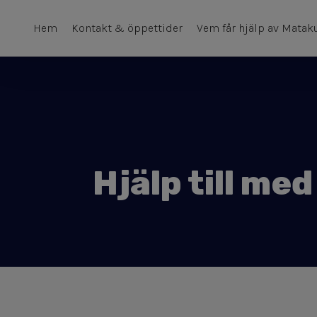
Hem
Kontakt & öppettider
Vem får hjälp av Matak
Hjälp till me