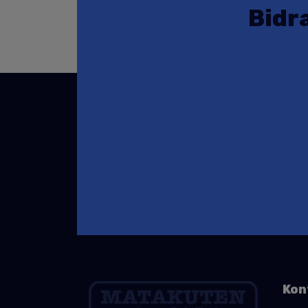
Bidra
Kon