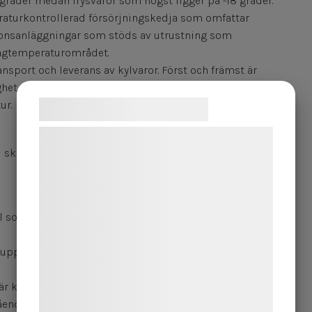
grader medan frysvaror som högst ligger på -18 grader.
eraturkontrollerad försörjningskedja som omfattar
tionsanläggningar som stöds av utrustning som
 lågtemperaturområdet.
ransport och leverans av kylvaror. Först och främst är
ghet. Att lossningen sker snabbt och smidigt är en
Samtykke til cookies
ur.
Vi og vores samarbejdspartnere bruger
 ska ha tillhörande dokumentation för spårbarhet.
teknologier, herunder cookies, til at
indsamle oplysninger om dig til forskellige
formål, herunder: Tilpasning af annoncering,
bedre brugeroplevelse, funktionalitet,
 som på annat sätt inte uppfyller kraven i
statistik og marketing. Disse oplysninger
t uppstår problem med livsmedelssäkerheten
kan blive delt med annoncerings- og
analysepartnere, som kan kombinere dem
är korrekt
med data, du tidligere har givet dem eller
ående livsmedel hos livsmedelsföretag