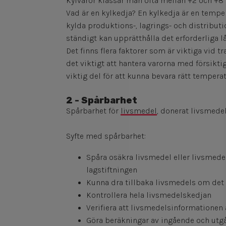
Kylvaror klassar man ofta mellan +2 och +8 
Vad är en kylkedja? En kylkedja är en temp
kylda produktions-, lagrings- och distribu
ständigt kan upprätthålla det erforderliga
Det finns flera faktorer som är viktiga vid t
det viktigt att hantera varorna med försikti
viktig del för att kunna bevara rätt temperat
2 - Spårbarhet
Spårbarhet för
livsmedel
, d
onerat livsmedel
Syfte med spårbarhet:
Spåra osäkra livsmedel eller livsmedel
lagstiftningen
Kunna dra tillbaka livsmedels om de
Kontrollera hela livsmedelskedjan
Verifiera att livsmedelsinformationen 
Göra beräkningar av ingående och utg