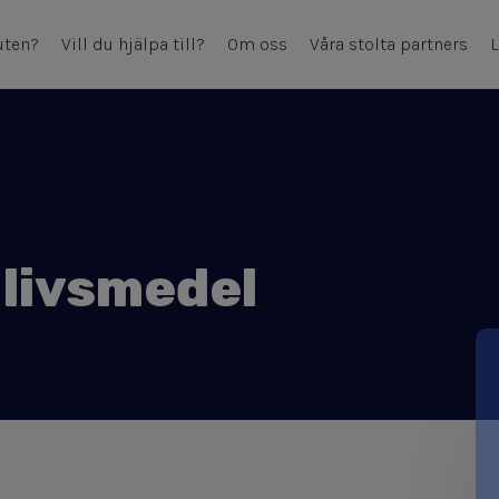
uten?
Vill du hjälpa till?
Om oss
Våra stolta partners
L
d livsmedel