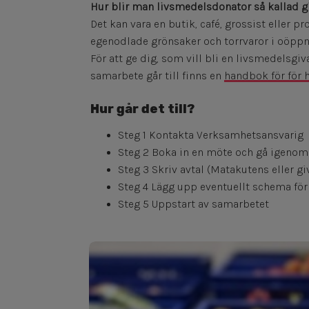
Hur blir man livsmedelsdonator så kallad g
Det kan vara en butik, café, grossist eller p
egenodlade grönsaker och torrvaror i oöppn
För att ge dig, som vill bli en livsmedelsgi
samarbete går till finns en
handbok för för 
Hur går det till?
Steg 1 Kontakta Verksamhetsansvarig
Steg 2 Boka in en möte och gå igenom r
Steg 3 Skriv avtal (Matakutens eller g
Steg 4 Lägg upp eventuellt schema fö
Steg 5 Uppstart av samarbetet