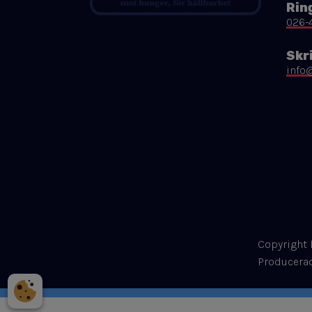
Rin
026-
Skri
info
Copyright
​​​​​​​Produce