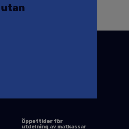
e utan
Öppettider för
utdelning av matkassar