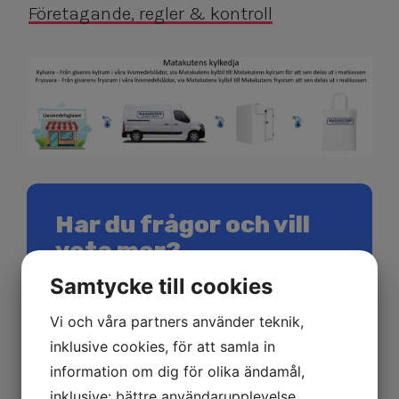
Företagande, regler & kontroll
Har du frågor och vill
veta mer?
Samtycke till cookies
Kontaktuppgifter
Vi och våra partners använder teknik,
Ring oss
inklusive cookies, för att samla in
026-456 27 50
information om dig för olika ändamål,
inklusive: bättre användarupplevelse,