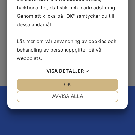
Skriv till oss
funktionalitet, statistik och marknadsföring.
info@matakutensandviken.se
Genom att klicka på "OK" samtycker du till
dessa ändamål.
Läs mer om vår användning av cookies och
behandling av personuppgifter på vår
webbplats.
VISA
DETALJER
JA
NEJ
OK
JA
NEJ
NÖDVÄNDIG
INSTÄLLNINGAR
AVVISA ALLA
JA
NEJ
JA
NEJ
MARKNADSFÖRING
STATISTIK